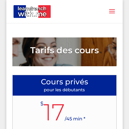
Tarifs des cours
Cours privés
pour les débutants
17
$
/
45 min *